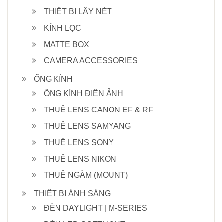
THIẾT BỊ LẤY NÉT
KÍNH LỌC
MATTE BOX
CAMERA ACCESSORIES
ỐNG KÍNH
ỐNG KÍNH ĐIỆN ẢNH
THUÊ LENS CANON EF & RF
THUÊ LENS SAMYANG
THUÊ LENS SONY
THUÊ LENS NIKON
THUÊ NGÀM (MOUNT)
THIẾT BỊ ÁNH SÁNG
ĐÈN DAYLIGHT | M-SERIES