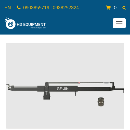
0
EN
0903855719 | 0938252324
Togg
navig