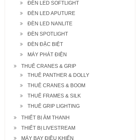
ĐÈN LED SOFTLIGHT
ĐÈN LED APUTURE
ĐÈN LED NANLITE
ĐÈN SPOTLIGHT
ĐÈN ĐẶC BIỆT
MÁY PHÁT ĐIỆN
THUÊ CRANES & GRIP
THUÊ PANTHER & DOLLY
THUÊ CRANES & BOOM
THUÊ FRAMES & SILK
THUÊ GRIP LIGHTING
THIẾT BỊ ÂM THANH
THIẾT BỊ LIVESTREAM
MÁY BAY ĐIỀU KHIỂN