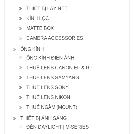
THIẾT BỊ LẤY NÉT
KÍNH LỌC
MATTE BOX
CAMERA ACCESSORIES
ỐNG KÍNH
ỐNG KÍNH ĐIỆN ẢNH
THUÊ LENS CANON EF & RF
THUÊ LENS SAMYANG
THUÊ LENS SONY
THUÊ LENS NIKON
THUÊ NGÀM (MOUNT)
THIẾT BỊ ÁNH SÁNG
ĐÈN DAYLIGHT | M-SERIES