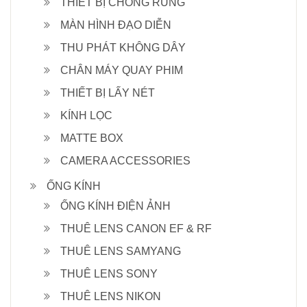
THIẾT BỊ CHỐNG RUNG
MÀN HÌNH ĐẠO DIỄN
THU PHÁT KHÔNG DÂY
CHÂN MÁY QUAY PHIM
THIẾT BỊ LẤY NÉT
KÍNH LỌC
MATTE BOX
CAMERA ACCESSORIES
ỐNG KÍNH
ỐNG KÍNH ĐIỆN ẢNH
THUÊ LENS CANON EF & RF
THUÊ LENS SAMYANG
THUÊ LENS SONY
THUÊ LENS NIKON