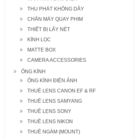
THU PHÁT KHÔNG DÂY
CHÂN MÁY QUAY PHIM
THIẾT BỊ LẤY NÉT
KÍNH LỌC
MATTE BOX
CAMERA ACCESSORIES
ỐNG KÍNH
ỐNG KÍNH ĐIỆN ẢNH
THUÊ LENS CANON EF & RF
THUÊ LENS SAMYANG
THUÊ LENS SONY
THUÊ LENS NIKON
THUÊ NGÀM (MOUNT)