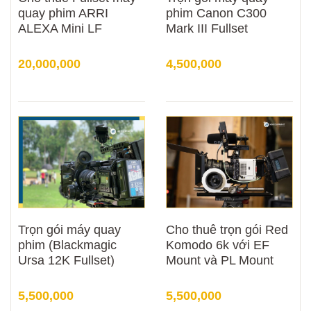
quay phim ARRI
phim Canon C300
ALEXA Mini LF
Mark III Fullset
20,000,000
4,500,000
Trọn gói máy quay
Cho thuê trọn gói Red
phim (Blackmagic
Komodo 6k với EF
Ursa 12K Fullset)
Mount và PL Mount
5,500,000
5,500,000