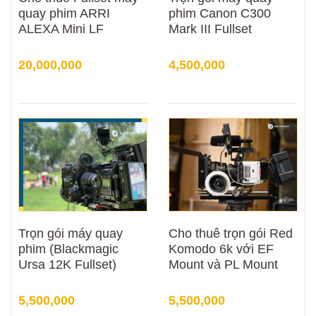
quay phim ARRI
phim Canon C300
ALEXA Mini LF
Mark III Fullset
20,000,000
4,500,000
Trọn gói máy quay
Cho thuê trọn gói Red
phim (Blackmagic
Komodo 6k với EF
Ursa 12K Fullset)
Mount và PL Mount
5,500,000
5,500,000