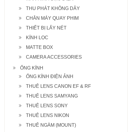
THU PHÁT KHÔNG DÂY
CHÂN MÁY QUAY PHIM
THIẾT BỊ LẤY NÉT
KÍNH LỌC
MATTE BOX
CAMERA ACCESSORIES
ỐNG KÍNH
ỐNG KÍNH ĐIỆN ẢNH
THUÊ LENS CANON EF & RF
THUÊ LENS SAMYANG
THUÊ LENS SONY
THUÊ LENS NIKON
THUÊ NGÀM (MOUNT)