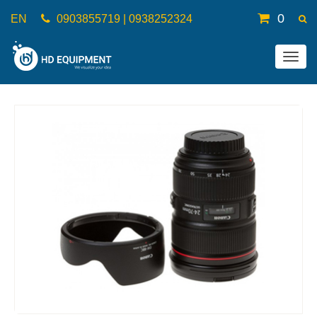
0
EN
0903855719 | 0938252324
Togg
navig