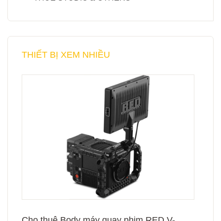
THIẾT BỊ XEM NHIỀU
Cho thuê Body máy quay phim RED V-