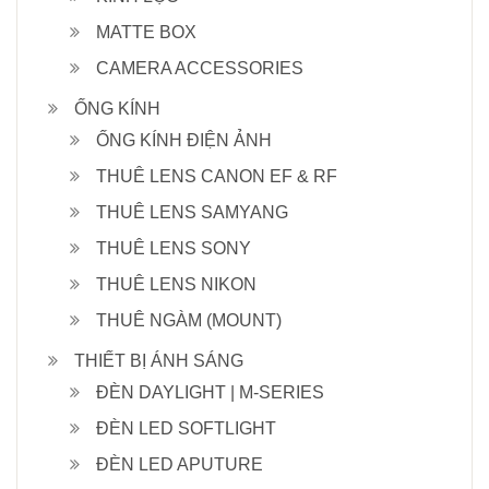
MATTE BOX
CAMERA ACCESSORIES
ỐNG KÍNH
ỐNG KÍNH ĐIỆN ẢNH
THUÊ LENS CANON EF & RF
THUÊ LENS SAMYANG
THUÊ LENS SONY
THUÊ LENS NIKON
THUÊ NGÀM (MOUNT)
THIẾT BỊ ÁNH SÁNG
ĐÈN DAYLIGHT | M-SERIES
ĐÈN LED SOFTLIGHT
ĐÈN LED APUTURE