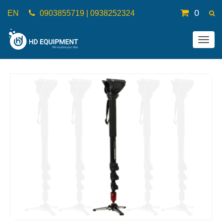
0
EN
0903855719 | 0938252324
Togg
navig