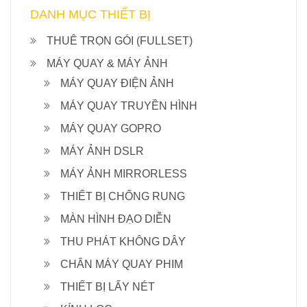
DANH MỤC THIẾT BỊ
THUÊ TRỌN GÓI (FULLSET)
MÁY QUAY & MÁY ẢNH
MÁY QUAY ĐIỆN ẢNH
MÁY QUAY TRUYỀN HÌNH
MÁY QUAY GOPRO
MÁY ẢNH DSLR
MÁY ẢNH MIRRORLESS
THIẾT BỊ CHỐNG RUNG
MÀN HÌNH ĐẠO DIỄN
THU PHÁT KHÔNG DÂY
CHÂN MÁY QUAY PHIM
THIẾT BỊ LẤY NÉT