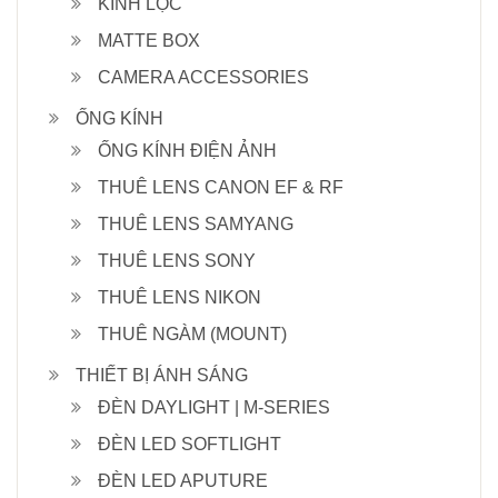
KÍNH LỌC
MATTE BOX
CAMERA ACCESSORIES
ỐNG KÍNH
ỐNG KÍNH ĐIỆN ẢNH
THUÊ LENS CANON EF & RF
THUÊ LENS SAMYANG
THUÊ LENS SONY
THUÊ LENS NIKON
THUÊ NGÀM (MOUNT)
THIẾT BỊ ÁNH SÁNG
ĐÈN DAYLIGHT | M-SERIES
ĐÈN LED SOFTLIGHT
ĐÈN LED APUTURE