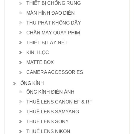
THIẾT BỊ CHỐNG RUNG
MÀN HÌNH ĐẠO DIỄN
THU PHÁT KHÔNG DÂY
CHÂN MÁY QUAY PHIM
THIẾT BỊ LẤY NÉT
KÍNH LỌC
MATTE BOX
CAMERA ACCESSORIES
ỐNG KÍNH
ỐNG KÍNH ĐIỆN ẢNH
THUÊ LENS CANON EF & RF
THUÊ LENS SAMYANG
THUÊ LENS SONY
THUÊ LENS NIKON