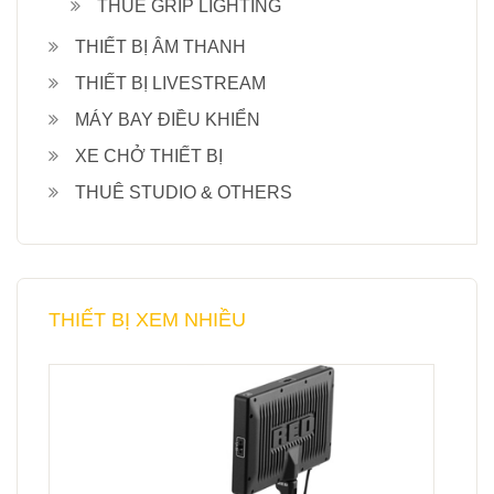
THUÊ GRIP LIGHTING
THIẾT BỊ ÂM THANH
THIẾT BỊ LIVESTREAM
MÁY BAY ĐIỀU KHIỂN
XE CHỞ THIẾT BỊ
THUÊ STUDIO & OTHERS
THIẾT BỊ XEM NHIỀU