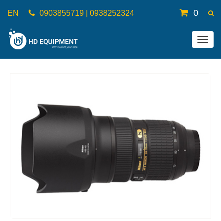
0
EN
0903855719 | 0938252324
Togg
navig