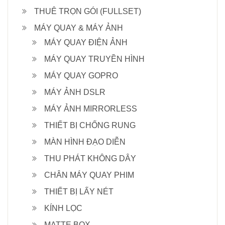
THUÊ TRỌN GÓI (FULLSET)
MÁY QUAY & MÁY ẢNH
MÁY QUAY ĐIỆN ẢNH
MÁY QUAY TRUYỀN HÌNH
MÁY QUAY GOPRO
MÁY ẢNH DSLR
MÁY ẢNH MIRRORLESS
THIẾT BỊ CHỐNG RUNG
MÀN HÌNH ĐẠO DIỄN
THU PHÁT KHÔNG DÂY
CHÂN MÁY QUAY PHIM
THIẾT BỊ LẤY NÉT
KÍNH LỌC
MATTE BOX