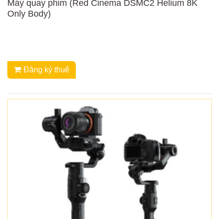
Máy quay phim (Red Cinema DSMC2 Helium 8K
Only Body)
Đăng ký thuê